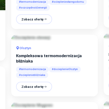
#termomodernizacja
#ociepleniestaregodomu
#oszczędnośćenergii
Zobacz ofertę
Olsztyn
Kompleksowa termomodernizacja
bliźniaka
#termomodernizacja
#docieplenieOlsztyn
#ociepleniebliźniaka
Zobacz ofertę