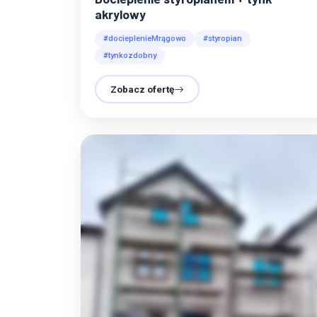
akrylowy
#docieplenieMrągowo
#styropian
#tynkozdobny
Zobacz ofertę