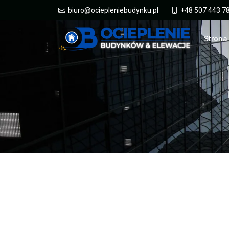
+48 507 443 7
biuro@ociepleniebudynku.pl
Strona