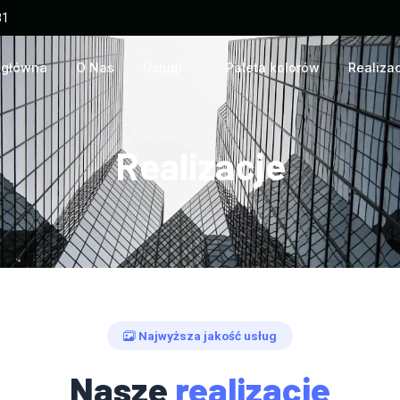
81
 główna
O Nas
Usługi
Paleta kolorów
Realiza
Realizacje
Najwyższa jakość usług
Nasze
realizacje