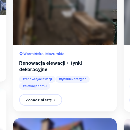
Warmińsko-Mazurskie
Renowacja elewacji + tynki
dekoracyjne
#renowacjaelewacji
#tynkidekoracyjne
#elewacjadomu
Zobacz ofertę