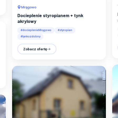
Mrągowo
Docieplenie styropianem + tynk
akrylowy
#docieplenieMrągowo
#styropian
#tynkozdobny
Zobacz ofertę