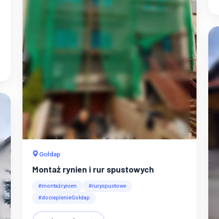
Gołdap
Montaż rynien i rur spustowych
#montażrynien
#ruryspustowe
#docieplenieGołdap