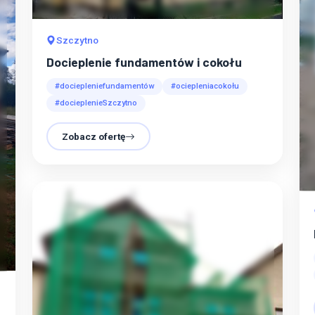
Szczytno
Docieplenie fundamentów i cokołu
#dociepleniefundamentów
#ociepleniacokołu
#docieplenieSzczytno
Zobacz ofertę