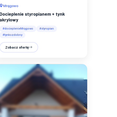
Mrągowo
Docieplenie styropianem + tynk
akrylowy
#docieplenieMrągowo
#styropian
#tynkozdobny
Zobacz ofertę