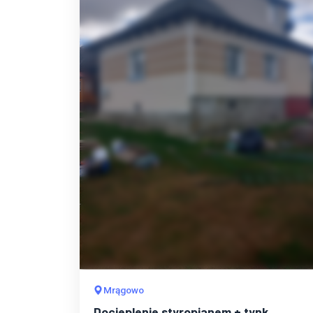
Mrągowo
Docieplenie styropianem + tynk