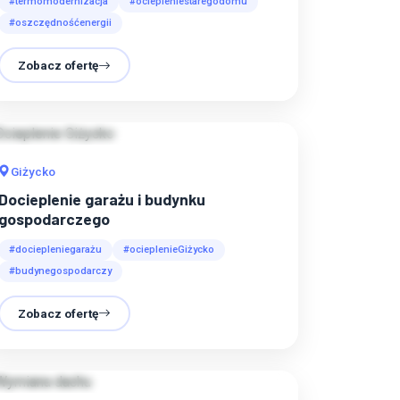
#termomodernizacja
#ociepleniestaregodomu
#oszczędnośćenergii
Zobacz ofertę
Giżycko
Docieplenie garażu i budynku
gospodarczego
#dociepleniegarażu
#ocieplenieGiżycko
#budynegospodarczy
Zobacz ofertę