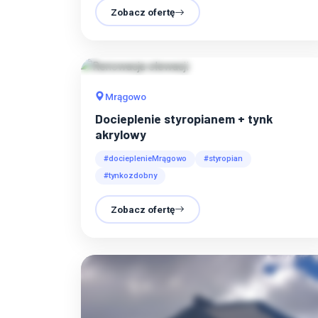
Zobacz ofertę
Mrągowo
Docieplenie styropianem + tynk
akrylowy
#docieplenieMrągowo
#styropian
#tynkozdobny
Zobacz ofertę