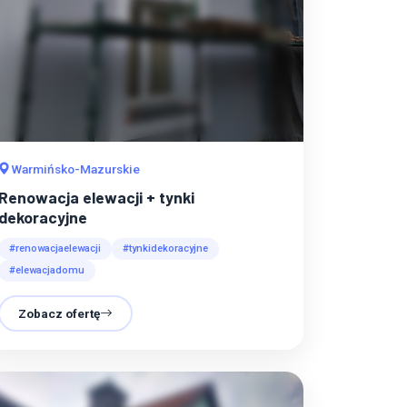
Warmińsko-Mazurskie
Renowacja elewacji + tynki
dekoracyjne
#renowacjaelewacji
#tynkidekoracyjne
#elewacjadomu
Zobacz ofertę