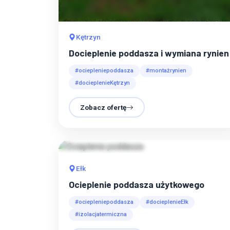
Kętrzyn
Docieplenie poddasza i wymiana rynien
#ociepleniepoddasza
#montażrynien
#docieplenieKętrzyn
Zobacz ofertę
Ełk
Ocieplenie poddasza użytkowego
#ociepleniepoddasza
#docieplenieEłk
#izolacjatermiczna