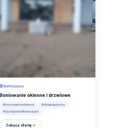
Bartoszyce
Boniowanie okienne i drzwiowe
#boniowanieokienne
#elewacjadomu
#docieplenieBartoszyce
Zobacz ofertę